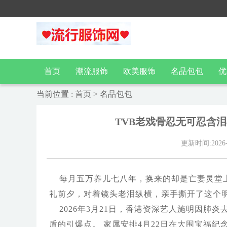
首页
潮流服饰
欧美服饰
名品包包
优
当前位置
:
首页
>
名品包包
TVB老戏骨忍无可忍含
更新时间:2026-04
每月五万养儿七八年，换来的却是亡妻灵堂上的
礼前夕，对着镜头老泪纵横，亲手撕开了这个
2026年3月21日，香港资深艺人施明因肺
盾的引爆点。 家属安排4月22日在大围宝福纪