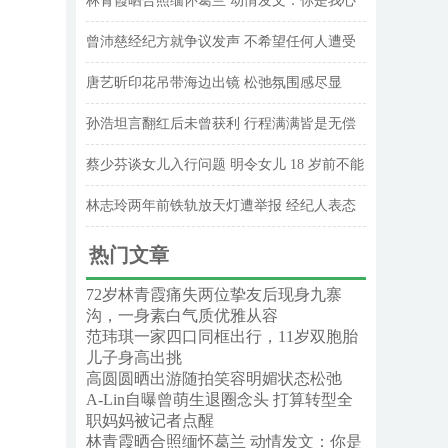
林青霞晒合照缅怀葛兰 动情发文：你是我心
中永远的明月
曾沛慈经纪方就争议发声 不希望任何人遭受
网络攻击
唐艺昕印花吊带海边出镜 松弛氛围感尽显
孙浩坦言翻红后未曾获利 行程满满皆是无偿
工作
蔡少芬谈女儿入行问题 明令女儿 18 岁前不能
谈恋爱
林志玲两年前铁轨放天灯遭举报 经纪人表态
愿意配合缴纳罚金
热门文章
72岁林青霞痛失两位挚友后现身九寨
沟，一身素白气质优雅从容
范玮琪一家四口同框出行，11岁双胞胎
儿子身高出挑
高圆圆晒出游随拍笑容明媚状态松弛
A-Lin自曝曾萌生退圈念头 打算转型全
职妈妈被记者点醒
林青霞晒合照缅怀葛兰 动情发文：你是