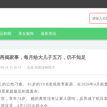
品鞋帽
美女服饰
最新资讯
泪再揭家事，每月给大儿子五万，仍不知足
-24 15:16:11
点击:目前没有统计
公然刁难。 81岁的TVB老戏骨李家鼎，在2026年4月前
明星家庭最后的遮羞布。
炎去世，享年74岁。 她的离世没有让家人团结，反而成了积压
念馆设灵，4月23日出殡火化。