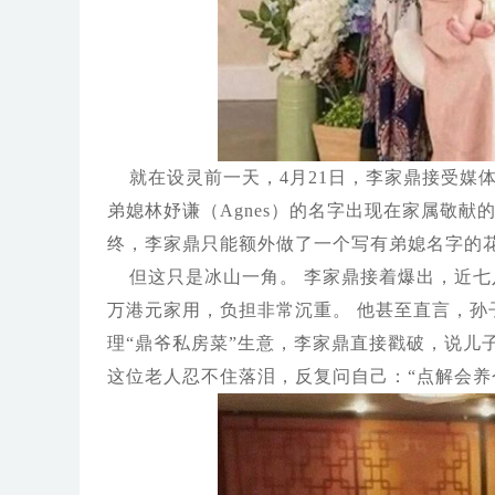
就在设灵前一天，4月21日，李家鼎接受媒
弟媳林妤谦（Agnes）的名字出现在家属敬献
终，李家鼎只能额外做了一个写有弟媳名字的
但这只是冰山一角。 李家鼎接着爆出，近
万港元家用，负担非常沉重。 他甚至直言，孙
理“鼎爷私房菜”生意，李家鼎直接戳破，说儿
这位老人忍不住落泪，反复问自己：“点解会养