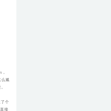
s，
这么尴
受。
想了个
汉直接