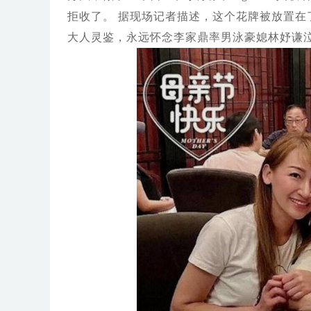
拒收了。 据现场记者描述，这个花牌被放置在
大人灵鉴，永远怀念李家鼎率男泳豪媳林妤谦泣