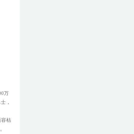
0万
巴士，
面容枯
口。