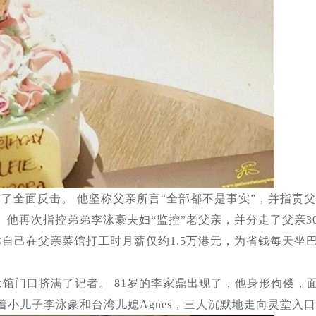
出了全面反击。 他坚称父亲所言“全部都不是事实”，并指责父
 他再次指控弟弟李泳豪夫妇“监控”老父亲，并分走了父亲30
称自己在父亲菜馆打工时月薪仅约1.5万港元，为省钱每天坐
纪念馆门口挤满了记者。 81岁的李家鼎出现了，他身形佝偻，
着小儿子李泳豪和台湾儿媳Agnes，三人沉默地走向灵堂入