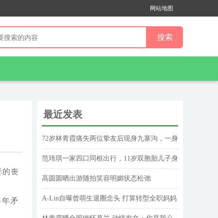
网站地图
最近发表
72岁林青霞痛失两位挚友后现身九寨沟，一身
素白气质优雅从容
范玮琪一家四口同框出行，11岁双胞胎儿子身
妻的丧
高出挑
高圆圆晒出游随拍笑容明媚状态松弛
A-Lin自曝曾萌生退圈念头 打算转型全职妈妈
多年矛
被记者点醒