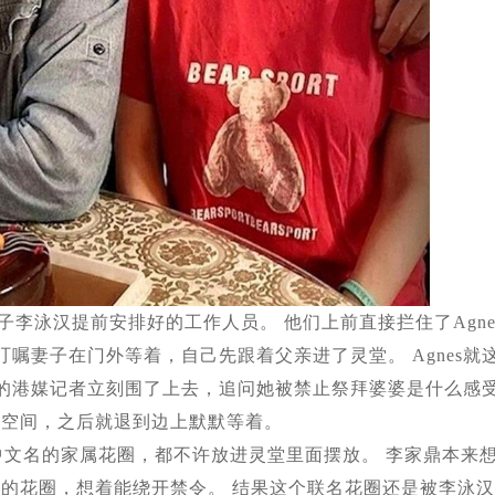
子李泳汉提前安排好的工作人员。 他们上前直接拦住了Agne
嘱妻子在门外等着，自己先跟着父亲进了灵堂。 Agnes就
场的港媒记者立刻围了上去，追问她被禁止祭拜婆婆是什么感
私人空间，之后就退到边上默默等着。
s中文名的家属花圈，都不许放进灵堂里面摆放。 李家鼎本来
联名的花圈，想着能绕开禁令。 结果这个联名花圈还是被李泳