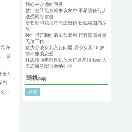
我心中永远的明月
曾沛慈经纪方就争议发声 不希望任何人
遭受网络攻击
唐艺昕印花吊带海边出镜 松弛氛围感尽
显
孙浩坦言翻红后未曾获利 行程满满皆是
无偿工作
不允许
蔡少芬谈女儿入行问题 明令女儿 18 岁
前不能谈恋爱
。 最
林志玲两年前铁轨放天灯遭举报 经纪人
表态愿意配合缴纳罚金
给出5
随机tag
亲打
心处，
标签