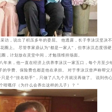
体采访，说出了积压多年的委屈。 他透露，长子李泳汉坚决
的花圈上。 尽管李家鼎认为“都是一家人”，但李泳汉态度强硬
花圈，计划放在灵堂中间，才勉强维持场面。
七八年来，他一直在经济上供养李泳汉一家五口，每个月至少
子的学费、保险费也都是他在承担。 对于李泳汉曾声称帮父
子只是个“挂名助手”，只做了八九个月就没再做了。 说到伤
个咁嘅仔（为什么会养出这样的儿子）？ ”