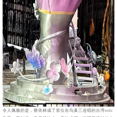
令人佩服的是，蔡依林成了首位在鸟巢三连唱的台湾solo