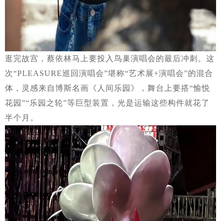
逛完故宫，蔡依林马上要投入鸟巢演唱会的最后冲刺。这
次“PLEASURE巡回演唱会”堪称“艺术展+演唱会”的混合
体，灵感来自博斯名画《人间乐园》，舞台上要搭“愉悦
花园”“乐园之轮”等巨型装置，光是运输这些构件就花了
半个月。