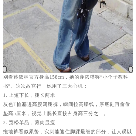
别看蔡依林官方身高158cm，她的穿搭堪称“小个子教科
书”。这次故宫行，她用了三大心机：
1. 上短下长，腿长两米
灰色T恤塞进高腰阔腿裤，瞬间拉高腰线，厚底鞋再偷偷
垫高5厘米，视觉上腿长直接占身高三分之二。
2. 宽松单品，藏肉显瘦
拖地裤看似累赘，实则能遮住脚踝最细的部分，让人误以