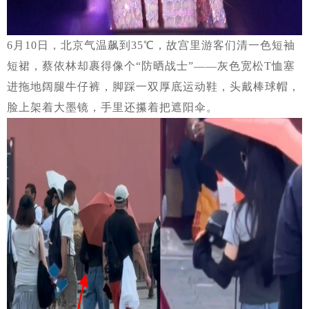
6月10日，北京气温飙到35℃，故宫里游客们清一色短袖
短裙，蔡依林却裹得像个“防晒战士”——灰色宽松T恤塞
进拖地阔腿牛仔裤，脚踩一双厚底运动鞋，头戴棒球帽，
脸上架着大墨镜，手里还攥着把遮阳伞。