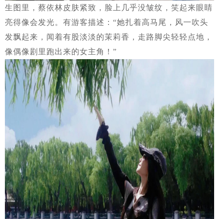
生图里，蔡依林皮肤紧致，脸上几乎没皱纹，笑起来眼睛
亮得像会发光。有游客描述：“她扎着高马尾，风一吹头
发飘起来，闻着有股淡淡的茉莉香，走路脚尖轻轻点地，
像偶像剧里跑出来的女主角！”