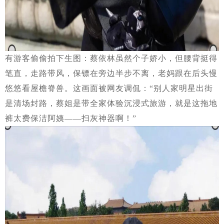
有游客偷偷拍下生图：蔡依林虽然个子娇小，但腰背挺得
笔直，走路带风，保镖在旁边半步不离，老妈跟在后头慢
悠悠看屋檐脊兽。这画面被网友调侃：“别人家明星出街
是清场封路，蔡姐是带全家体验沉浸式旅游，就是这拖地
裤太费保洁阿姨——扫灰神器啊！”