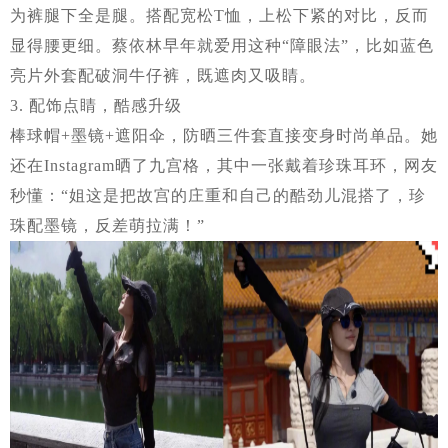
为裤腿下全是腿。搭配宽松T恤，上松下紧的对比，反而
显得腰更细。蔡依林早年就爱用这种“障眼法”，比如蓝色
亮片外套配破洞牛仔裤，既遮肉又吸睛。
3. 配饰点睛，酷感升级
棒球帽+墨镜+遮阳伞，防晒三件套直接变身时尚单品。她
还在Instagram晒了九宫格，其中一张戴着珍珠耳环，网友
秒懂：“姐这是把故宫的庄重和自己的酷劲儿混搭了，珍
珠配墨镜，反差萌拉满！”