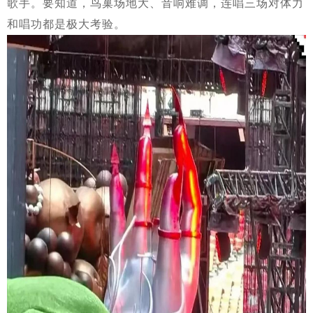
歌手。要知道，鸟巢场地大、音响难调，连唱三场对体力
和唱功都是极大考验。