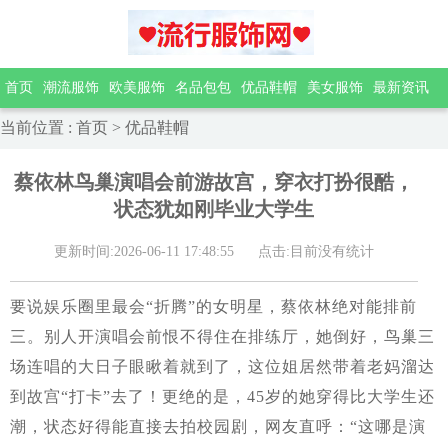
首页
潮流服饰
欧美服饰
名品包包
优品鞋帽
美女服饰
最新资讯
当前位置
:
首页
>
优品鞋帽
蔡依林鸟巢演唱会前游故宫，穿衣打扮很酷，
状态犹如刚毕业大学生
更新时间:2026-06-11 17:48:55
点击:目前没有统计
要说娱乐圈里最会“折腾”的女明星，蔡依林绝对能排前
三。别人开演唱会前恨不得住在排练厅，她倒好，鸟巢三
场连唱的大日子眼瞅着就到了，这位姐居然带着老妈溜达
到故宫“打卡”去了！更绝的是，45岁的她穿得比大学生还
潮，状态好得能直接去拍校园剧，网友直呼：“这哪是演