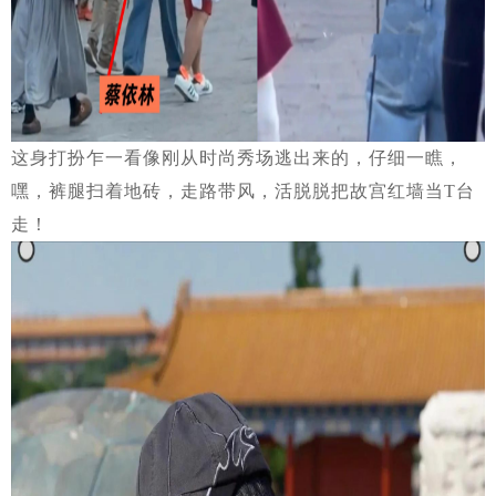
这身打扮乍一看像刚从时尚秀场逃出来的，仔细一瞧，
嘿，裤腿扫着地砖，走路带风，活脱脱把故宫红墙当T台
走！