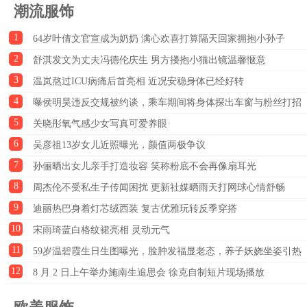
潮流服饰
1
64岁叶倩文官宣成为奶奶 满心欢喜打算隔天回家拥抱小孙子
2
舒淇发文为丈夫冯德伦庆生 男方搂抱小猫出镜温馨惬意
3
温岚熬过ICU病痛后首亮相 近况安稳身体已经好转
4
曝侯明昊违反交规被约谈，乘车期间将身体探出车窗与粉丝打招
5
呼
关晓彤氧气感少女写真可爱养眼
6
吴彦祖13岁女儿近照曝光，颜值两极争议
7
孙俪晒出女儿亲手打造妆容 笑称粉底不会再像扇耳光
8
周杰伦不受私生子传闻困扰 更新社媒晒雨天打网球心情舒畅
9
迪丽热巴身着灯芯绒西装 复古优雅玩转反季穿搭
10
宋雨琦蓝白格纹裙亮相 灵动元气
11
59岁温碧霞生日生图曝光，脸肿发福显老态，养子妖娆坐姿引热
12
议
8 月 2 日上午举办施南生追思会 徐克自制短片现场播放