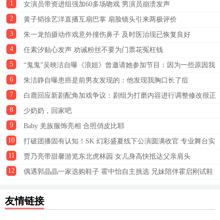
1
女演员带资进组强加60多场吻戏 男演员崩溃发声
2
黄子韬徐艺洋直播互扇巴掌 扇脸镜头引来两极评价
3
朱一龙拍摄动作戏意外撞伤鼻子 及时医治现已恢复良好
4
任素汐贴心发声 劝诫粉丝不要为门票花冤枉钱
5
“鬼鬼”吴映洁自曝《浪姐》曾邀请她参加节目：因为一些原因我
6
去不了
朱洁静自曝患癌是前男友发现的：他发现我胸口长了痘
7
白鹿回应新剧配角加戏争议：剧组为打磨内容进行调整修改很正
8
常
少奶奶，回家吧
9
Baby 羌族服饰亮相 合照俏皮比耶
10
打破团播固有认知！SK 幻彩盛夏线下公演圆满收官 专业舞台实
11
力收获全网好评
贾乃亮带甜馨游览东北虎林园 女儿身高快抵达父亲肩头
12
偶遇郭晶晶一家选购鞋子 霍中怡自主挑选 兄妹陪伴霍启刚试鞋
友情链接