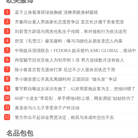
欧美服饰
1
孟子义身着薄荷绿抹胸裙 清爽养眼身材吸睛
2
齐豫同台素人男孩家长态度惹争议 直言长沙属于美食荒漠
3
刘若雪方辟谣与周杰伦私生子传闻，将对侵权行为依法追究
4
舒淇《毛雪汪》爆笑爆料：曝与冯德伦从朋友变恋人内幕
5
中韩娱乐强强联合！FEDORA 娱乐签约 KMG GLOBAL，推动中
6
韩文化出海
冉莹颖节目坦言收入为邹市明 5 倍 男方连续数月没有收入
7
陈小春直言暂无退休打算 见过不少人退休后状态下滑
8
李小璐首度公开真实离婚时间 正面回应 “做头发” 争议
9
董宇辉自曝这次采访失败了，62岁周星驰反客为主，把他问懵了
10
60岁“小龙女”李若彤，单手撑地6秒上墙，网友调侃“姑姑轻功了
11
得”；医生急劝：这三类人切勿盲目模仿
黄圣依与小儿子享受亲子户外活动
12
警方作出不起诉金秀贤决定，称其与未成年交往不实
名品包包