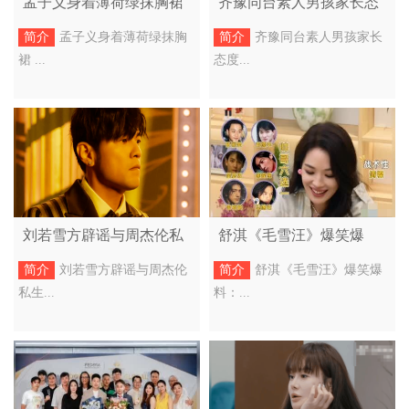
孟子义身着薄荷绿抹胸裙
齐豫同台素人男孩家长态
清爽养眼身材吸睛
度惹争议 直言长沙属于美
简介
孟子义身着薄荷绿抹胸
简介
齐豫同台素人男孩家长
食荒漠
裙 ...
态度...
刘若雪方辟谣与周杰伦私
舒淇《毛雪汪》爆笑爆
生子传闻，将对侵权行为
料：曝与冯德伦从朋友变
简介
刘若雪方辟谣与周杰伦
简介
舒淇《毛雪汪》爆笑爆
依法追究
恋人内幕
私生...
料：...