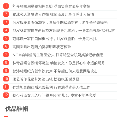
1
刘嘉玲晒周星驰相拥合照 满面笑意尽显多年交情
2
贾冰私人聚餐遭人偷拍 律师谈及此事直呼让人后怕
3
46岁殷桃看着像20岁，素颜生图状态封神，逆生长秘诀曝光
4
72岁林青霞痛失两位挚友后现身九寨沟，一身素白气质优雅从容
5
范玮琪一家四口同框出行，11岁双胞胎儿子身高出挑
6
高圆圆晒出游随拍笑容明媚状态松弛
7
A-Lin自曝曾萌生退圈念头 打算转型全职妈妈被记者点醒
8
林青霞晒合照缅怀葛兰 动情发文：你是我心中永远的明月
9
曾沛慈经纪方就争议发声 不希望任何人遭受网络攻击
10
唐艺昕印花吊带海边出镜 松弛氛围感尽显
11
孙浩坦言翻红后未曾获利 行程满满皆是无偿工作
12
蔡少芬谈女儿入行问题 明令女儿 18 岁前不能谈恋爱
优品鞋帽