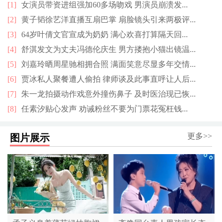
[1]
女演员带资进组强加60多场吻戏 男演员崩溃发...
[2]
黄子韬徐艺洋直播互扇巴掌 扇脸镜头引来两极评...
[3]
64岁叶倩文官宣成为奶奶 满心欢喜打算隔天回...
[4]
舒淇发文为丈夫冯德伦庆生 男方搂抱小猫出镜温...
[5]
刘嘉玲晒周星驰相拥合照 满面笑意尽显多年交情...
[6]
贾冰私人聚餐遭人偷拍 律师谈及此事直呼让人后...
[7]
朱一龙拍摄动作戏意外撞伤鼻子 及时医治现已恢...
[8]
任素汐贴心发声 劝诫粉丝不要为门票花冤枉钱...
更多>>
图片展示