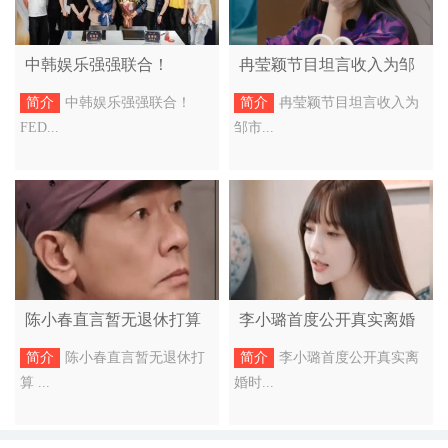
中韩娱乐强强联合！
冉莹颖节目坦言收入为邹
FEDORA 娱乐签约 KMG
市明 5 倍 男方连续数月没
简介
中韩娱乐强强联合！
简介
冉莹颖节目坦言收入为
GLOBAL，推动中韩文化
有收入
FED...
邹市...
出海
陈小春直言暂无退休打算
李小璐首度公开真实离婚
见过不少人退休后状态下
时间 正面回应 “做头发”
简介
陈小春直言暂无退休打
简介
李小璐首度公开真实离
滑
争议
算 ...
婚时...