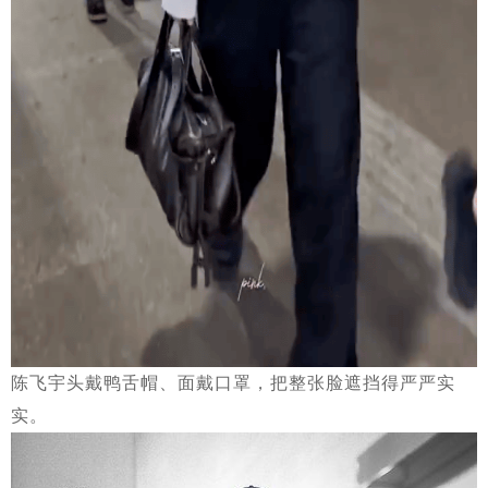
陈飞宇头戴鸭舌帽、面戴口罩，把整张脸遮挡得严严实
实。