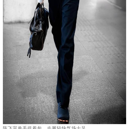
陈飞宇单手提着包，步履轻快气场十足。