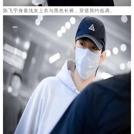
陈飞宇身着浅灰上衣与黑色长裤，穿搭简约低调。