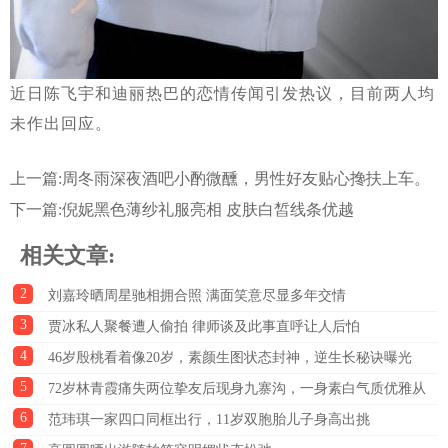
近日陈飞宇和迪丽热巴的恋情传闻引发热议，目前两人均
未作出回应。
上一篇:
周冬雨深夜酒吧小酌微醺，男性好友贴心搀扶上车。
下一篇:
倪妮黑色薄纱礼服亮相 皮肤白皙线条优越
相关文章:
2
刘嘉玲晒周星驰相拥合照 满面笑意尽显多年交情
3
贾冰私人聚餐遭人偷拍 律师谈及此事直呼让人后怕
4
46岁殷桃看着像20岁，素颜生图状态封神，逆生长秘诀曝光
5
72岁林青霞痛失两位挚友后现身九寨沟，一身素白气质优雅从
6
容
范玮琪一家四口同框出行，11岁双胞胎儿子身高出挑