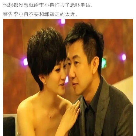
他想都没想就给李小冉打去了恐吓电话。
警告李小冉不要和鄢颇走的太近。