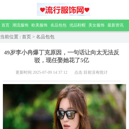
首页
潮流服饰
欧美服饰
名品包包
优品鞋帽
美女服饰
最新资讯
当前位置
:
首页
>
名品包包
49岁李小冉爆丁克原因，一句话让向太无法反
驳，现任娶她花了5亿
更新时间:2025-07-09 14:37:12
点击:目前没有统计